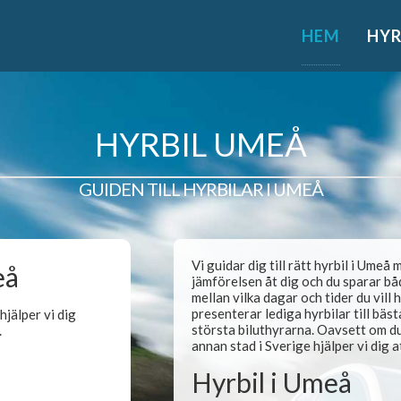
HEM
HYR
HYRBIL UMEÅ
GUIDEN TILL HYRBILAR I UMEÅ
Vi guidar dig till rätt hyrbil i Umeå
eå
jämförelsen åt dig och du sparar båd
mellan vilka dagar och tider du vill 
presenterar lediga hyrbilar till bäst
jälper vi dig
största biluthyrarna. Oavsett om du 
.
annan stad i Sverige hjälper vi dig 
Hyrbil i Umeå