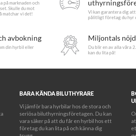
uthyrningsför
rna på marknaden och
set. Skulle du mot
Vi kan garantera dig att
å matchar vi det!
pålitligt företag du hyr 
ch avbokning
Miljontals nöj
m din hyrbil eller
Du blir en av alla våra 2
kan du lita på!
BARA KÄNDA BILUTHYRARE
B
U
Vi jämför bara hyrbilar hos de stora och
ka
seriösa biluthyrningsföretagen. Du kan
Om
vara säker på att du får en hyrbil hos ett
at
företag du kan lita på och känna dig
et
trygg.
ge