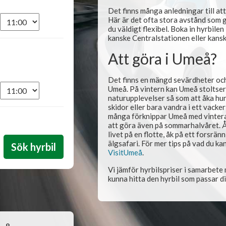
Det finns många anledningar till att
Här är det ofta stora avstånd som gä
du väldigt flexibel. Boka in hyrbilen 
kanske Centralstationen eller kans
Att göra i Umeå?
Det finns en mängd sevärdheter och 
Umeå. På vintern kan Umeå stoltse
naturupplevelser så som att åka hun
skidor eller bara vandra i ett vacke
många förknippar Umeå med vintera
att göra även på sommarhalvåret. Å
livet på en flotte, åk på ett forsrän
älgsafari. För mer tips på vad du k
VisitUmeå
.
Vi jämför hyrbilspriser i samarbete 
kunna hitta den hyrbil som passar dig