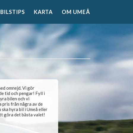
BILSTIPS
KARTA
OM UMEÅ
 med omnejd. Vi gör
e tid och pengar! Fyll i
hyra bilen och vi
a pris från några av de
ska hyra bil i Umeå eller
att göra det bästa valet!