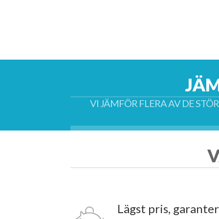
JÄM
VI JÄMFÖR FLERA AV DE STÖ
V
Lägst pris, garanter