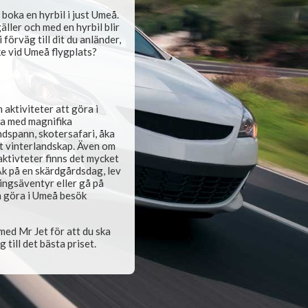
 boka en hyrbil i just Umeå.
ller och med en hyrbil blir
i förväg till dit du anländer,
ke vid Umeå flygplats?
aktiviteter att göra i
ra med magnifika
dspann, skotersafari, åka
rt vinterlandskap. Även om
ktivteter finns det mycket
k på en skärdgårdsdag, lev
ningsäventyr eller gå på
an göra i Umeå besök
med Mr Jet för att du ska
 till det bästa priset.