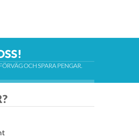
OSS!
I FÖRVÄG OCH SPARA PENGAR.
R?
nt