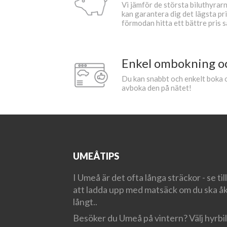
Vi jämför de största biluthyra
kan garantera dig det lägsta pri
förmodan hitta ett bättre pris s
Enkel ombokning o
Du kan snabbt och enkelt boka o
avboka den på nätet!
UMEÅTIPS
I Umeå är det ofta långa sträckor - se till
att ladda upp med matsäck om du ska å
långt..
Besöker du Umeå på vintern? Välj hyrbil