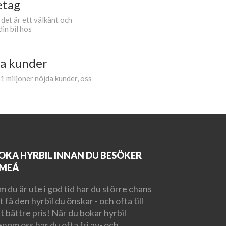
etag
 det är ett välkänt och
din bil hos
da kunder
.1 miljoner nöjda kunder, oss
OKA HYRBIL INNAN DU BESÖKER
MEÅ
 du är ute i god tid har du större chans
t få den hyrbil du önskar - och ofta till
t bättre pris! När du bokar hyrbil
nom oss har du ofta fri av- och